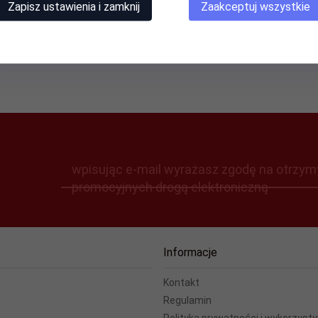
Zapisz ustawienia i zamknij
Zaakceptuj wszystkie
wpisując e-mail wyrażasz zgodę na otrzym
promocyjnych drogą elektroniczną
Informacje
Kontakt
Regulamin