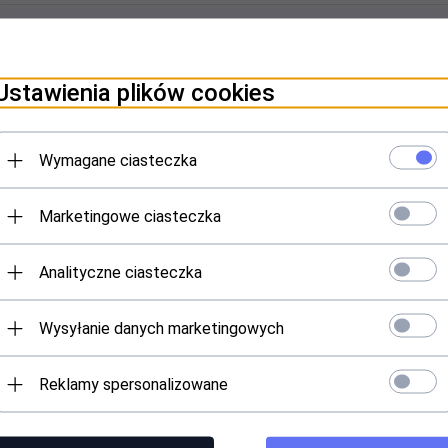
sort
pop
 według:
Wyświetl po
produkt
DOMYŚLNEJ KOLEJNOŚCI
100
Ustawienia plików cookies
Wymagane ciasteczka
Marketingowe ciasteczka
Analityczne ciasteczka
hwyty do wózka lub roweru
Wysyłanie danych marketingowych
Produkt dostępny!
35,
00
PLN
Reklamy spersonalizowane