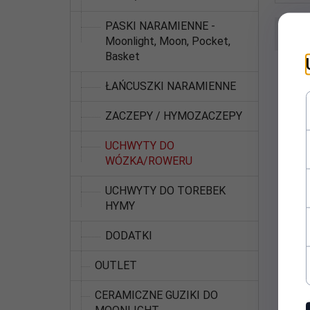
PASKI NARAMIENNE -
Sortuj
Moonlight, Moon, Pocket,
Basket
ŁAŃCUSZKI NARAMIENNE
ZACZEPY / HYMOZACZEPY
UCHWYTY DO
WÓZKA/ROWERU
UCHWYTY DO TOREBEK
HYMY
Uc
DODATKI
OUTLET
CERAMICZNE GUZIKI DO