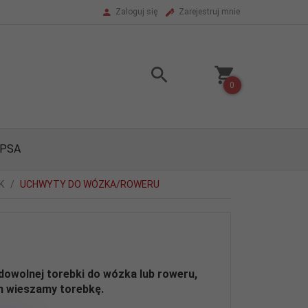
Zaloguj się
Zarejestruj mnie
0
 PSA
K
UCHWYTY DO WÓZKA/ROWERU
wolnej torebki do wózka lub roweru,
h wieszamy torebkę.