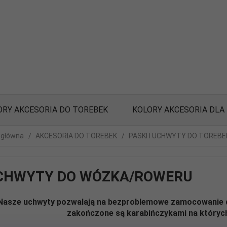
ORY AKCESORIA DO TOREBEK
KOLORY AKCESORIA DLA
 główna
AKCESORIA DO TOREBEK
PASKI I UCHWYTY DO TOREBE
CHWYTY DO WÓZKA/ROWERU
Nasze uchwyty pozwalają na bezproblemowe zamocowanie do
zakończone są karabińczykami na któryc