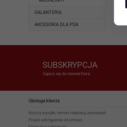
MOONLIGHT
GALANTERIA
AKCESORIA DLA PSA
SUBSKRYPCJA
Zapisz się do newslettera:
Obsługa klienta
Koszty wysyłki, termin realizacji zamówień
Prawo odstąpienia od umowy